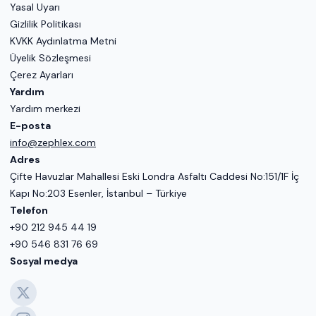
Yasal Uyarı
Gizlilik Politikası
KVKK Aydınlatma Metni
Üyelik Sözleşmesi
Çerez Ayarları
Yardım
Yardım merkezi
E-posta
info@zephlex.com
Adres
Çifte Havuzlar Mahallesi Eski Londra Asfaltı Caddesi No:151/1F İç
Kapı No:203 Esenler, İstanbul – Türkiye
Telefon
+90 212 945 44 19
+90 546 831 76 69
Sosyal medya