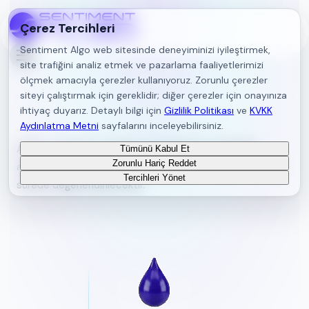
Çerez Tercihleri
Sentiment Algo web sitesinde deneyiminizi iyileştirmek,
site trafiğini analiz etmek ve pazarlama faaliyetlerimizi
ölçmek amacıyla çerezler kullanıyoruz. Zorunlu çerezler
siteyi çalıştırmak için gereklidir; diğer çerezler için onayınıza
ihtiyaç duyarız. Detaylı bilgi için
Gizlilik Politikası
ve
KVKK
İletişim
Aydınlatma Metni
sayfalarını inceleyebilirsiniz.
Adres, e-posta ve telefon üzerinden bize ulaşabilir;
Tümünü Kabul Et
Zorunlu Hariç Reddet
aşağıdaki formdan mesaj bırakabilirsiniz. Talebiniz en kısa
Tercihleri Yönet
sürede değerlendirilecektir.