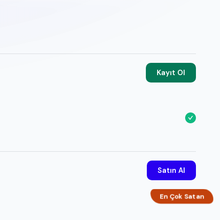
Kayıt Ol
Satın Al
En Çok Satan