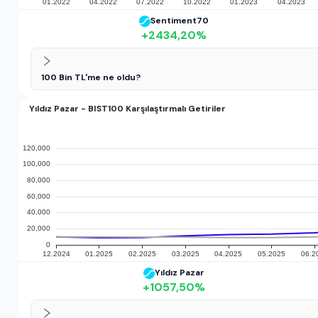
Sentiment70
+
2434,20
%
100 Bin TL'me ne oldu?
Yıldız Pazar - BIST100 Karşılaştırmalı Getiriler
Yıldız Pazar
+
1057,50
%