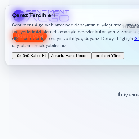
Çerez Tercihleri
Sentiment Algo web sitesinde deneyiminizi iyileştirmek, site tr
Hakkım
faaliyetlerimizi ölçmek amacıyla çerezler kullanıyoruz. Zorunlu çe
Ücretsiz Dene
diğer çerezler için onayınıza ihtiyaç duyarız. Detaylı bilgi için
Gi
sayfalarını inceleyebilirsiniz.
Tümünü Kabul Et
Zorunlu Hariç Reddet
Tercihleri Yönet
Doğru Hisse
İhtiyacın