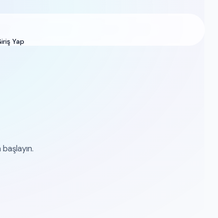
iriş Yap
atırım Yapın
 başlayın.