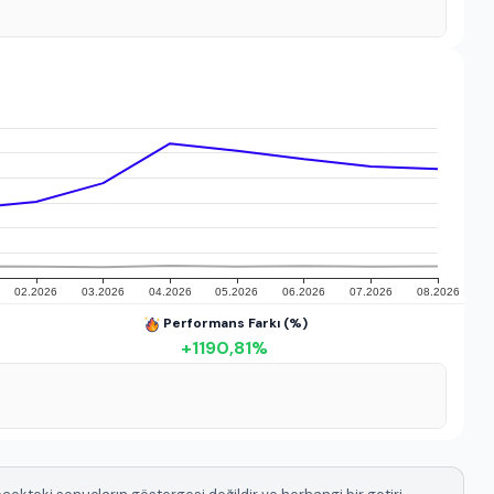
Performans Farkı (%)
+
1190,81
%