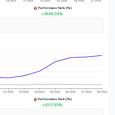
Performans Farkı (%)
+
1846,33
%
Performans Farkı (%)
+
1017,33
%