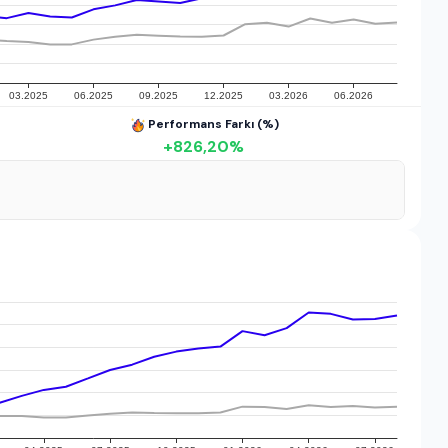
Performans Farkı (%)
+
826,20
%