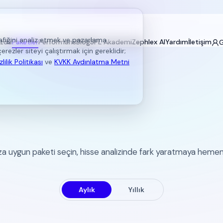
afiğini analiz etmek ve pazarlama
ızda
Paketler
Performans
Blog
SPL Akademi
Zephlex AI
Yardım
İletişim
G
rezler siteyi çalıştırmak için gereklidir;
zlilik Politikası
ve
KVKK Aydınlatma Metni
Sentiment Algo İle
ye, Doğru Zamanda Y
ıza uygun paketi seçin, hisse analizinde fark yaratmaya hemen
Aylık
Yıllık