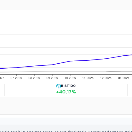
BIST100
+
40,17
%