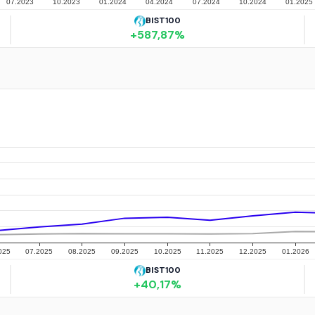
BIST100
+
587,87
%
BIST100
+
40,17
%