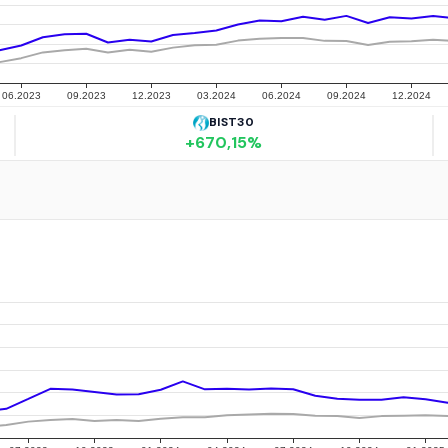
BIST30
+
670,15
%