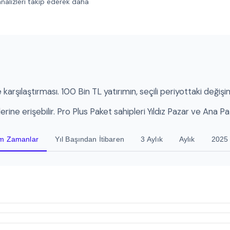
analizleri takip ederek daha
 karşılaştırması. 100 Bin TL yatırımın, seçili periyottaki değişim
ine erişebilir. Pro Plus Paket sahipleri Yıldız Pazar ve Ana Pazar
m Zamanlar
Yıl Başından İtibaren
3 Aylık
Aylık
2025 