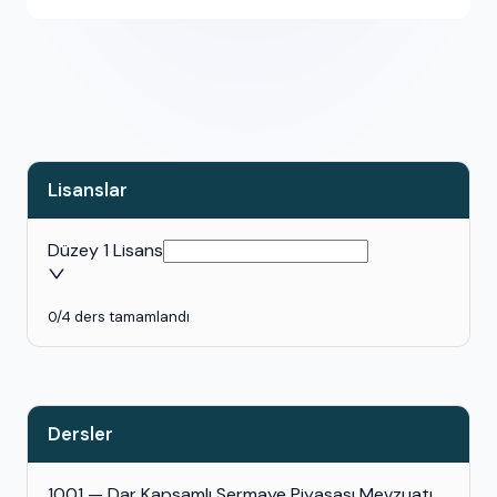
Lisanslar
Düzey 1 Lisans
0
/
4
ders tamamlandı
Dersler
1001 — Dar Kapsamlı Sermaye Piyasası Mevzuatı