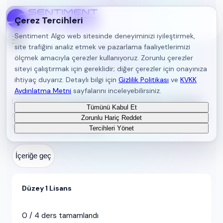
Çerez Tercihleri
Sentiment Algo web sitesinde deneyiminizi iyileştirmek,
site trafiğini analiz etmek ve pazarlama faaliyetlerimizi
ölçmek amacıyla çerezler kullanıyoruz. Zorunlu çerezler
siteyi çalıştırmak için gereklidir; diğer çerezler için onayınıza
SPL Akademi
ihtiyaç duyarız. Detaylı bilgi için
Gizlilik Politikası
ve
KVKK
Aydınlatma Metni
sayfalarını inceleyebilirsiniz.
Lisansınıza göre dersleri tamamlayın; PDF’lere tıklayarak,
Tümünü Kabul Et
deneme ve ders sınavlarını bitirerek ilerlemeniz kaydedilir.
Zorunlu Hariç Reddet
Veriler tarayıcınızda saklanır.
Tercihleri Yönet
İçeriğe geç
Düzey 1 Lisans
0
/
4
ders tamamlandı