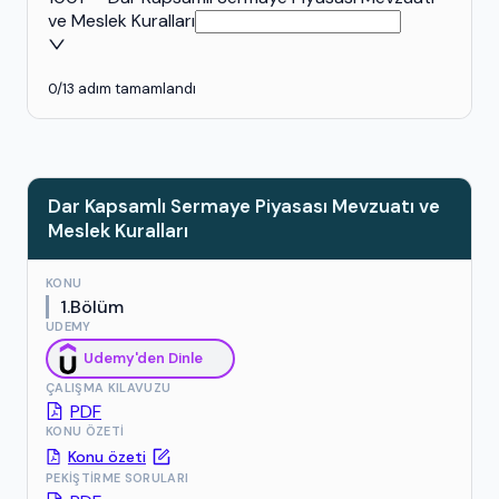
ve Meslek Kuralları
0
/
13
adım tamamlandı
Dar Kapsamlı Sermaye Piyasası Mevzuatı ve
Meslek Kuralları
KONU
1.Bölüm
UDEMY
Udemy'den Dinle
ÇALIŞMA KILAVUZU
PDF
KONU ÖZETI
Konu özeti
PEKIŞTIRME SORULARI