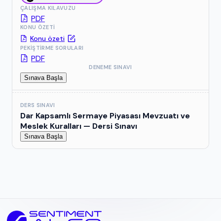
ÇALIŞMA KILAVUZU
PDF
KONU ÖZETI
Konu özeti
PEKIŞTIRME SORULARI
PDF
DENEME SINAVI
Sınava Başla
DERS SINAVI
Dar Kapsamlı Sermaye Piyasası Mevzuatı ve
Meslek Kuralları
— Dersi Sınavı
Sınava Başla