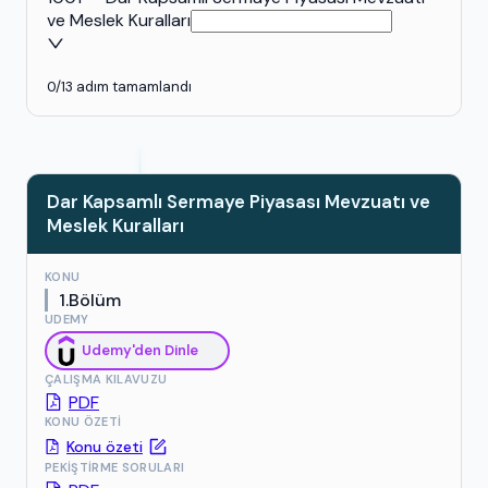
ve Meslek Kuralları
0
/
13
adım tamamlandı
Dar Kapsamlı Sermaye Piyasası Mevzuatı ve
Meslek Kuralları
KONU
1.Bölüm
UDEMY
Udemy'den Dinle
ÇALIŞMA KILAVUZU
PDF
KONU ÖZETI
Konu özeti
PEKIŞTIRME SORULARI