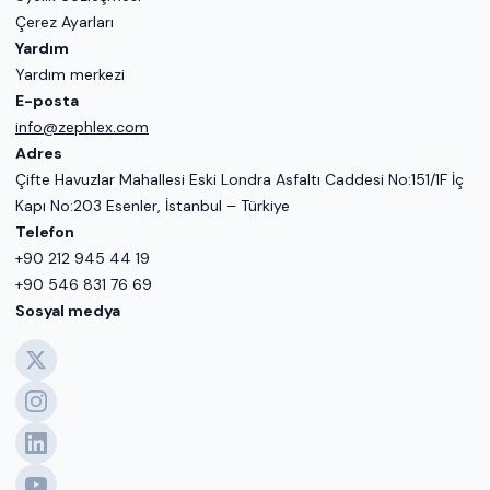
Çerez Ayarları
Yardım
Yardım merkezi
E-posta
info@zephlex.com
Adres
Çifte Havuzlar Mahallesi Eski Londra Asfaltı Caddesi No:151/1F İç
Kapı No:203 Esenler, İstanbul – Türkiye
Telefon
+90 212 945 44 19
+90 546 831 76 69
Sosyal medya