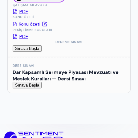
ÇALIŞMA KILAVUZU
PDF
KONU ÖZETI
Konu özeti
PEKIŞTIRME SORULARI
PDF
DENEME SINAVI
Sınava Başla
DERS SINAVI
Dar Kapsamlı Sermaye Piyasası Mevzuatı ve
Meslek Kuralları
— Dersi Sınavı
Sınava Başla