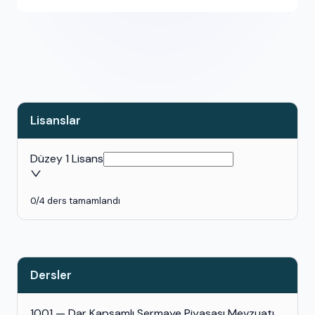
Lisanslar
Düzey 1 Lisans
0
/
4
ders tamamlandı
Dersler
1001 — Dar Kapsamlı Sermaye Piyasası Mevzuatı