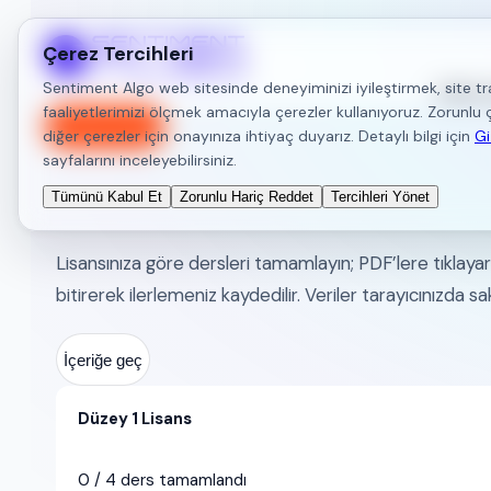
Çerez Tercihleri
Sentiment Algo web sitesinde deneyiminizi iyileştirmek, site tr
Hakkım
faaliyetlerimizi ölçmek amacıyla çerezler kullanıyoruz. Zorunlu çe
Ücretsiz Dene
diğer çerezler için onayınıza ihtiyaç duyarız. Detaylı bilgi için
Gi
sayfalarını inceleyebilirsiniz.
SPL Akademi
Tümünü Kabul Et
Zorunlu Hariç Reddet
Tercihleri Yönet
Lisansınıza göre dersleri tamamlayın; PDF’lere tıklaya
bitirerek ilerlemeniz kaydedilir. Veriler tarayıcınızda sak
İçeriğe geç
Düzey 1 Lisans
0
/
4
ders tamamlandı