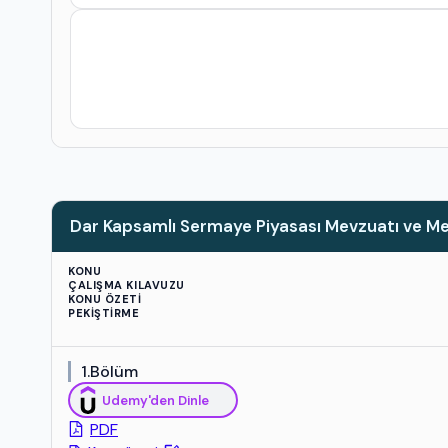
Dar Kapsamlı Sermaye Piyasası Mevzuatı ve Mes
KONU
ÇALIŞMA KILAVUZU
KONU ÖZETI
PEKIŞTIRME
1.Bölüm
Udemy'den Dinle
PDF