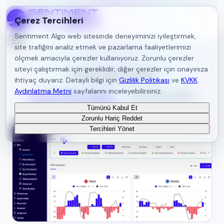
Çerez Tercihleri
Sentiment Algo web sitesinde deneyiminizi iyileştirmek,
site trafiğini analiz etmek ve pazarlama faaliyetlerimizi
ölçmek amacıyla çerezler kullanıyoruz. Zorunlu çerezler
siteyi çalıştırmak için gereklidir; diğer çerezler için onayınıza
Sentiment Kavram Sözlüğü
ihtiyaç duyarız. Detaylı bilgi için
Gizlilik Politikası
ve
KVKK
Aydınlatma Metni
sayfalarını inceleyebilirsiniz.
Sentiment Panel Sayfaları
Sık Sorulan Sorular
Tümünü Kabul Et
Zorunlu Hariç Reddet
Tercihleri Yönet
Geri