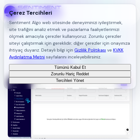
Çerez Tercihleri
Sentiment Algo web sitesinde deneyiminizi iyileştirmek,
site trafiğini analiz etmek ve pazarlama faaliyetlerimizi
ölçmek amacıyla çerezler kullanıyoruz. Zorunlu çerezler
siteyi çalıştırmak için gereklidir; diğer çerezler için onayınıza
Sentiment Kavram Sözlüğü
ihtiyaç duyarız. Detaylı bilgi için
Gizlilik Politikası
ve
KVKK
Aydınlatma Metni
sayfalarını inceleyebilirsiniz.
Sentiment Panel Sayfaları
Sık Sorulan Sorular
Tümünü Kabul Et
Zorunlu Hariç Reddet
Tercihleri Yönet
Geri