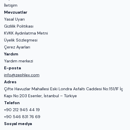
İletişim
Mevzuatlar
Yasal Uyarı
Gizlilik Politikası
KVKK Aydınlatma Metni
Üyelik Sözleşmesi
Çerez Ayarları
Yardım
Yardım merkezi
E-posta
info@zephlex.com
Adres
Çifte Havuzlar Mahallesi Eski Londra Asfaltı Caddesi No:151/1F İç
Kapı No:203 Esenler, İstanbul – Türkiye
Telefon
+90 212 945 44 19
+90 546 831 76 69
Sosyal medya