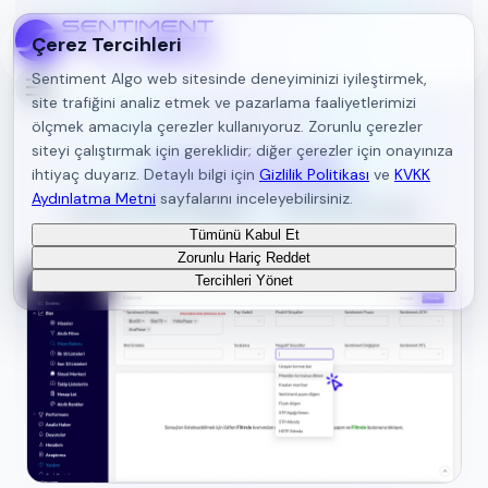
Çerez Tercihleri
Sentiment Algo web sitesinde deneyiminizi iyileştirmek,
site trafiğini analiz etmek ve pazarlama faaliyetlerimizi
ölçmek amacıyla çerezler kullanıyoruz. Zorunlu çerezler
siteyi çalıştırmak için gereklidir; diğer çerezler için onayınıza
Sentiment Kavram Sözlüğü
ihtiyaç duyarız. Detaylı bilgi için
Gizlilik Politikası
ve
KVKK
Aydınlatma Metni
sayfalarını inceleyebilirsiniz.
Sentiment Panel Sayfaları
Sık Sorulan Sorular
Tümünü Kabul Et
Zorunlu Hariç Reddet
Tercihleri Yönet
Geri